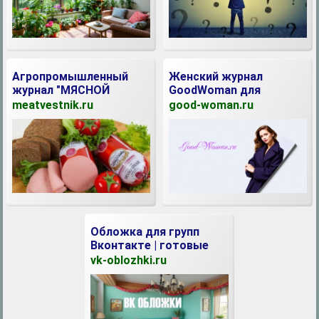
Агропромышленный
Женский журнал
журнал "МЯСНОЙ
GoodWoman для
ВЕСТНИК"
женщин и девушек.
meatvestnik.ru
good-woman.ru
Обложка для групп
Вконтакте | готовые
обложки онлайн
vk-oblozhki.ru