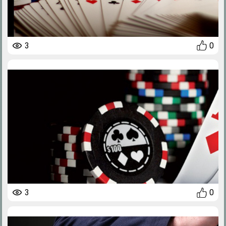
3
0
3
0